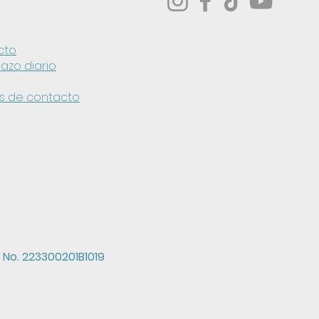
cto
azo diario
es de contacto
 No. 223300201B1019