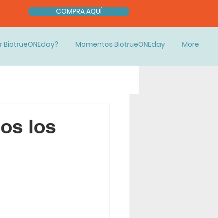
COMPRA AQUÍ
r BiotrueONEday?
Momentos BiotrueONEday
More
os los