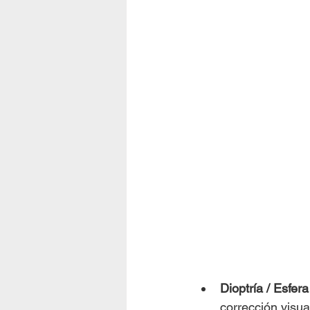
Dioptría / Esfer
corrección visua