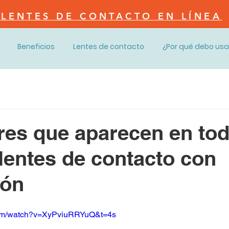
LENTES DE CONTACTO EN LÍNEA
Beneficios
Lentes de contacto
¿Por qué debo usa
res que aparecen en tod
 lentes de contacto con
ión
com/watch?v=XyPviuRRYuQ&t=4s