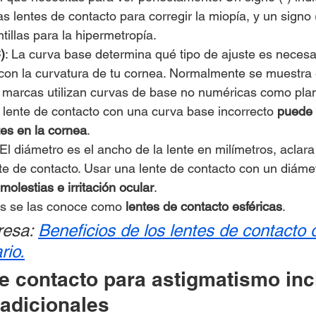
s lentes de contacto para corregir la miopía, y un signo (
tillas para la hipermetropía.
)
: La curva base determina qué tipo de ajuste es necesa
a con la curvatura de tu cornea. Normalmente se muestra 
marcas utilizan curvas de base no numéricas como plan
 lente de contacto con una curva base incorrecto 
puede 
es en la cornea
.
 El diámetro es el ancho de la lente en milímetros, aclar
te de contacto. Usar una lente de contacto con un diámet
olestias e irritación ocular
.
las se las conoce como 
lentes de contacto esféricas
.
resa: 
Beneficios de los lentes de contacto 
rio.
de contacto para astigmatismo inc
 adicionales