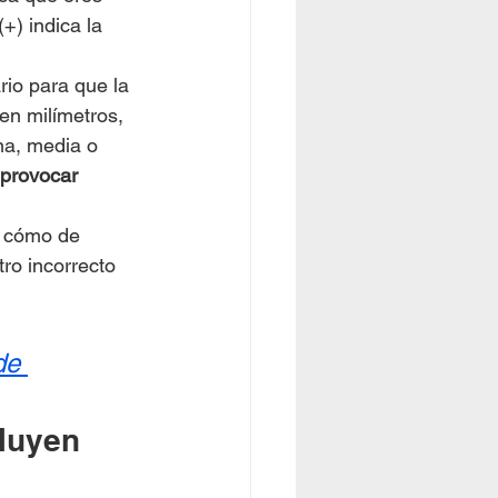
+) indica la 
rio para que la 
en milímetros, 
a, media o 
provocar 
a cómo de 
ro incorrecto 
de 
luyen 