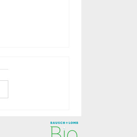
ando de la hidratación
os ojos.