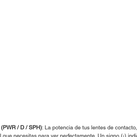
a (PWR / D / SPH)
: La potencia de tus lentes de contacto, 
l que necesitas para ver perfectamente. Un signo (-) ind