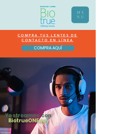
ME
NU
COMPRA TUS LENTES DE
CONTACTO EN LÍNEA
COMPRA AQUÍ
Yo streameo con
BiotrueONEday