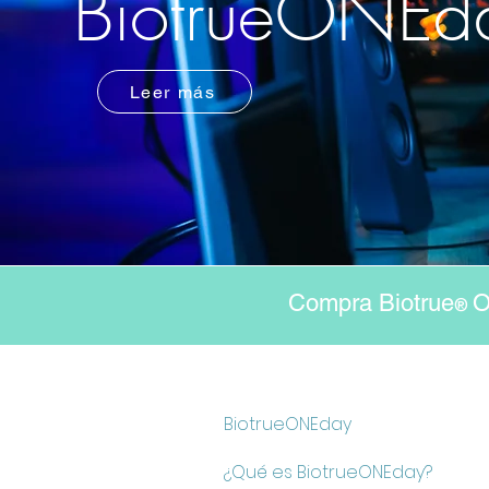
BiotrueONE
Leer más
Compra Biotrue
O
®
BiotrueONEday
¿Qué es BiotrueONEday?