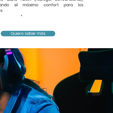
izando el máximo confort para los
s.
4
Quiero saber más