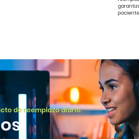
garant
paciente
cto de reemplazo diario.
os