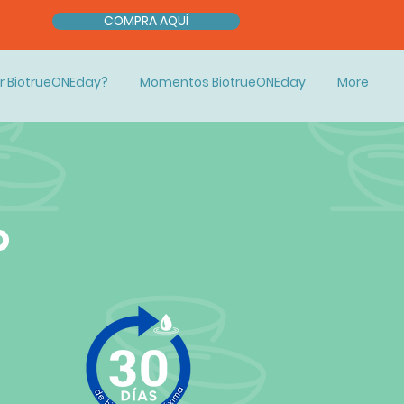
COMPRA AQUÍ
r BiotrueONEday?
Momentos BiotrueONEday
More
o