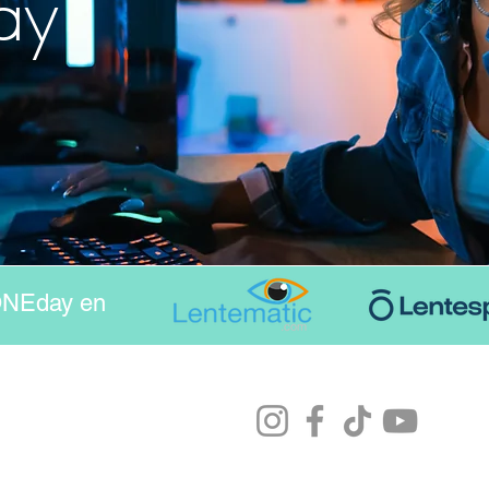
day
NEday en