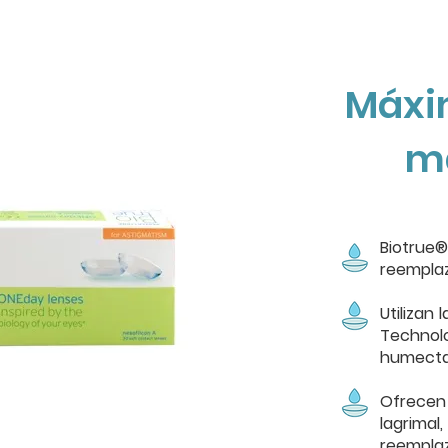
Máxi
m
Biotru
reemplaz
Utilizan
Technol
humectac
Ofrecen
lagrimal
reempla