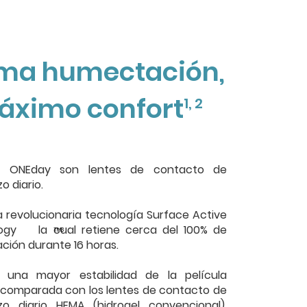
ma humectación,
áximo confort
1, 2
e® ONEday son lentes de contacto de
o diario.
 la revolucionaria tecnología Surface Active
ogy la cual retiene cerca del 100% de
TM3
ión durante 16 horas.
 una mayor estabilidad de la película
, comparada con los lentes de contacto de
zo diario HEMA (hidrogel convencional),